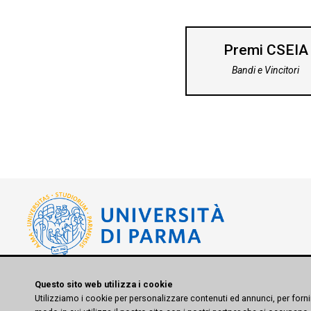
Premi CSEIA
Bandi e Vincitori
© 2026 CSEIA - All Rights Reserved -
Privacy Policy
-
Cookie Polic
Questo sito web utilizza i cookie
Utilizziamo i cookie per personalizzare contenuti ed annunci, per fornir