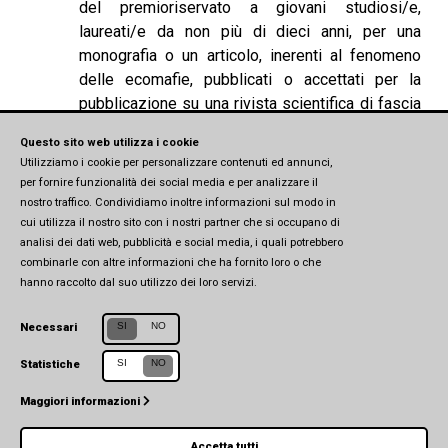
del premioriservato a giovani studiosi/e,
laureati/e da non più di dieci anni, per una
monografia o un articolo, inerenti al fenomeno
delle ecomafie, pubblicati o accettati per la
pubblicazione su una rivista scientifica di fascia
A o in un’opera collettanea tra il 1° gennaio e il 31
Questo sito web utilizza i cookie
dicembre 2021.
Utilizziamo i cookie per personalizzare contenuti ed annunci,
per fornire funzionalità dei social media e per analizzare il
nostro traffico. Condividiamo inoltre informazioni sul modo in
cui utilizza il nostro sito con i nostri partner che si occupano di
analisi dei dati web, pubblicità e social media, i quali potrebbero
combinarle con altre informazioni che ha fornito loro o che
hanno raccolto dal suo utilizzo dei loro servizi.
SI
NO
Necessari
SI
NO
Statistiche
Centro Studi in Affari Europei e Internazionali (CSEIA)
Maggiori informazioni
Università di Parma
Via Università, 7 (1° piano) - 43121 Parma
Accetta tutti