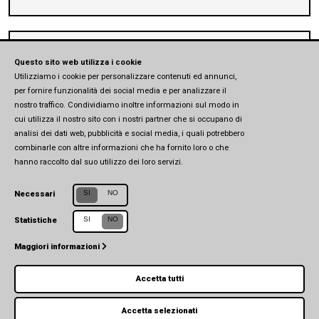
Prolusioni ai corsi di studi in Scienze Politiche e
Relazioni Internazionali
Questo sito web utilizza i cookie
Utilizziamo i cookie per personalizzare contenuti ed annunci,
per fornire funzionalità dei social media e per analizzare il
nostro traffico. Condividiamo inoltre informazioni sul modo in
cui utilizza il nostro sito con i nostri partner che si occupano di
analisi dei dati web, pubblicità e social media, i quali potrebbero
combinarle con altre informazioni che ha fornito loro o che
hanno raccolto dal suo utilizzo dei loro servizi.
SI
NO
Necessari
SI
NO
Statistiche
Centro Studi in Affari Europei e Internazionali (CSEIA)
Università di Parma
Maggiori informazioni
Via Università, 7 (1° piano) - 43121 Parma
Accetta tutti
Accetta selezionati