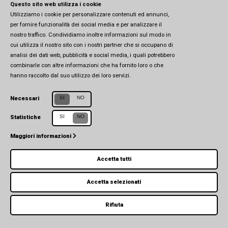
Questo sito web utilizza i cookie
Utilizziamo i cookie per personalizzare contenuti ed annunci,
© 2026 CSEIA - All Rights Reserved -
Privacy Policy
-
Cookie Policy
per fornire funzionalità dei social media e per analizzare il
nostro traffico. Condividiamo inoltre informazioni sul modo in
cui utilizza il nostro sito con i nostri partner che si occupano di
analisi dei dati web, pubblicità e social media, i quali potrebbero
combinarle con altre informazioni che ha fornito loro o che
hanno raccolto dal suo utilizzo dei loro servizi.
SI
NO
Necessari
SI
NO
Statistiche
Maggiori informazioni
Accetta tutti
Accetta selezionati
Rifiuta