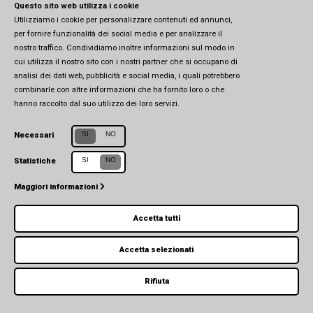
Questo sito web utilizza i cookie
Utilizziamo i cookie per personalizzare contenuti ed annunci,
per fornire funzionalità dei social media e per analizzare il
© 2026 CSEIA - All Rights Reserved -
Privacy Policy
-
Cookie Policy
nostro traffico. Condividiamo inoltre informazioni sul modo in
cui utilizza il nostro sito con i nostri partner che si occupano di
analisi dei dati web, pubblicità e social media, i quali potrebbero
combinarle con altre informazioni che ha fornito loro o che
hanno raccolto dal suo utilizzo dei loro servizi.
SI
NO
Necessari
SI
NO
Statistiche
Maggiori informazioni
Accetta tutti
Accetta selezionati
Rifiuta