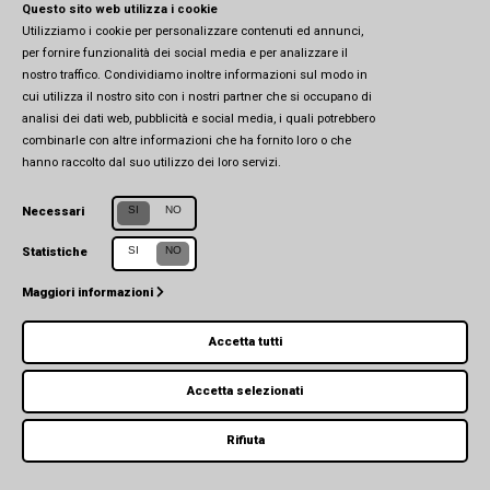
Questo sito web utilizza i cookie
Utilizziamo i cookie per personalizzare contenuti ed annunci,
per fornire funzionalità dei social media e per analizzare il
© 2026 CSEIA - All Rights Reserved -
Privacy Policy
-
Cookie Policy
nostro traffico. Condividiamo inoltre informazioni sul modo in
cui utilizza il nostro sito con i nostri partner che si occupano di
analisi dei dati web, pubblicità e social media, i quali potrebbero
combinarle con altre informazioni che ha fornito loro o che
hanno raccolto dal suo utilizzo dei loro servizi.
SI
NO
Necessari
SI
NO
Statistiche
Maggiori informazioni
Accetta tutti
Accetta selezionati
Rifiuta